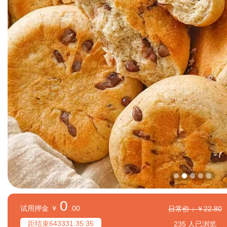
0
试用押金 ￥
.00
日常价：￥22.80
距结束643331:35:32
235 人已浏览