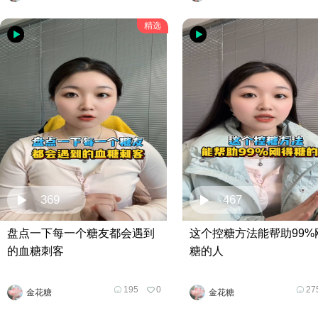
精选
369
467
盘点一下每一个糖友都会遇到
这个控糖方法能帮助99%
的血糖刺客
糖的人
195
0
27
金花糖
金花糖