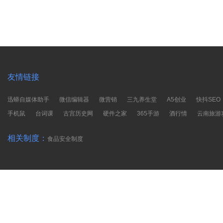
友情链接
迅蟒自媒体助手
微信编辑器
微营销
三九养生堂
A5创业
快抖SEO
手机鼠
台词课
古宫历史网
硬件之家
365手游
酒行情
云南旅游
相关制度：
食品安全制度