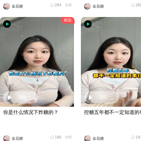
284
0
26
金花糖
金花糖
精选
366
355
你是什么情况下炸糖的？
控糖五年都不一定知道的
188
0
18
金花糖
金花糖