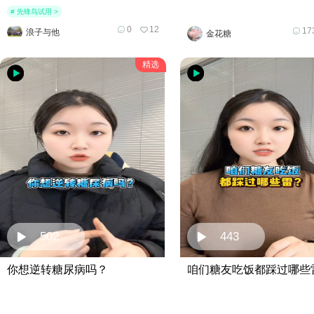
# 先锋鸟试用 >
0
12
17
浪子与他
金花糖
精选
502
443
你想逆转糖尿病吗？
咱们糖友吃饭都踩过哪些