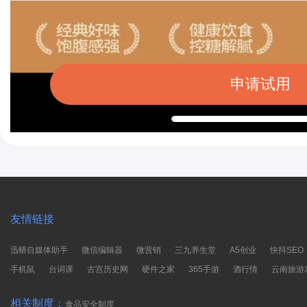
申请试用
友情链接
迅蟒自媒体助手
微信编辑器
微营销
三九养生堂
A5创业
快抖SEO
手机鼠
台词课
古宫历史网
硬件之家
365手游
酒行情
云南旅游
相关制度：
食品安全制度