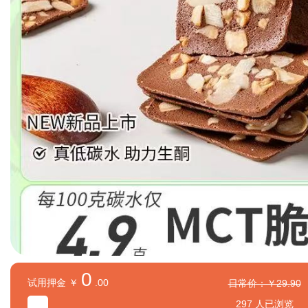
0
试用押金 ￥
.00
日常价：￥29.90
297 人已浏览