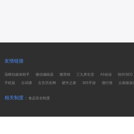
友情链接
迅蟒自媒体助手
微信编辑器
微营销
三九养生堂
A5创业
快抖SEO
手机鼠
台词课
古宫历史网
硬件之家
365手游
酒行情
云南旅游
相关制度：
食品安全制度