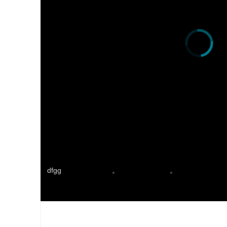
dfgg
。
。