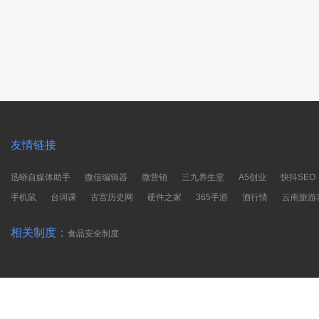
友情链接
迅蟒自媒体助手
微信编辑器
微营销
三九养生堂
A5创业
快抖SEO
手机鼠
台词课
古宫历史网
硬件之家
365手游
酒行情
云南旅游
相关制度：
食品安全制度