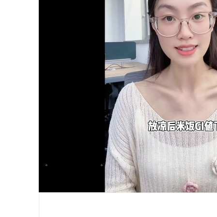
。
。
dfgg